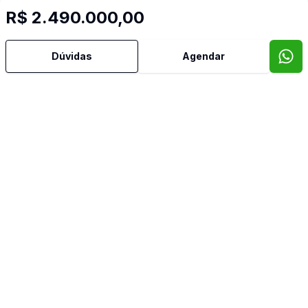
Sacada
R$ 2.490.000,00
Sacada com Churrasqueira
Dúvidas
Agendar
Sala com Armários
Sala de Jantar
Sala de TV
Split
Suíte Master
Terraço
Banheiro de Empregada