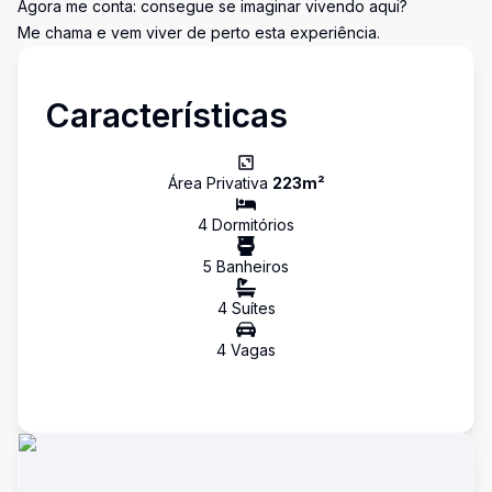
Agora me conta: consegue se imaginar vivendo aqui?
Me chama e vem viver de perto esta experiência.
Características
Área Privativa
223
m²
4
Dormitório
s
5
Banheiro
s
4
Suíte
s
4
Vaga
s