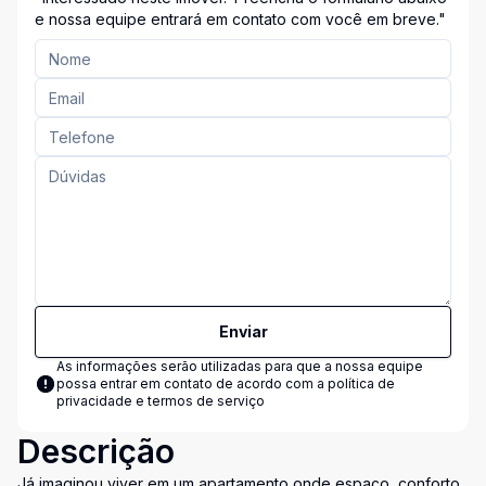
Entre em Contato Conosco!"
e nossa equipe entrará em contato com você em breve."
Enviar
As informações serão utilizadas para que a nossa equipe
possa entrar em contato de acordo com a
política de
privacidade e termos de serviço
Descrição
Já imaginou viver em um apartamento onde espaço, conforto