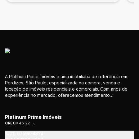
A Platinum Prime Imóveis é uma imobiliária de referência em
Perdizes, São Paulo, especializada na compra, venda e
locação de imóveis residenciais e comerciais. Com anos de
experiência no mercado, oferecemos atendimento
personalizado e soluções que atendem às necessidades de
nossos clientes. Nosso compromisso é proporcionar
segurança e confiança em todas as etapas da negociação.
Platinum Prime Imóveis
CRECI:
46122 - J
(11) 97598-4824