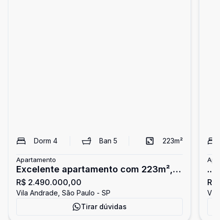
Dorm
4
Ban
5
223
m²
Apartamento
Apa
Excelente apartamento com 223m², 4
...
R$ 2.490.000,00
R$
suítes e 4 vagas no Condominio
Vila Andrade, São Paulo - SP
Vil
Aguas de Março. Vila Andrade.
Tirar dúvidas