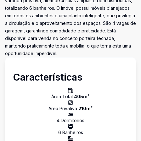
varanda privativa, além de 4 salas amplas e bem distribuídas,
totalizando 6 banheiros. O imóvel possui móveis planejados
em todos os ambientes e uma planta inteligente, que privilegia
a circulação e o aproveitamento dos espaços. São 4 vagas de
garagem, garantindo comodidade e praticidade. Está
disponível para venda no conceito porteira fechada,
mantendo praticamente toda a mobília, o que torna esta uma
oportunidade imperdível.
Características
Área Total
405
m²
Área Privativa
210
m²
4
Dormitório
s
6
Banheiro
s