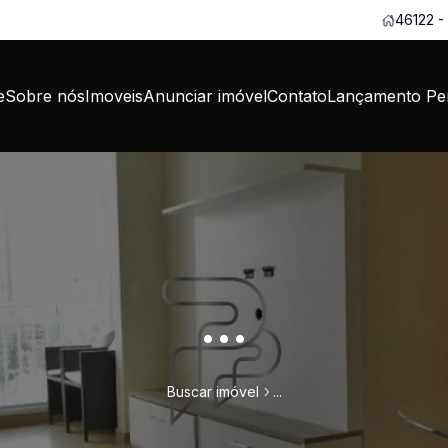
46122 -
e
Sobre nós
Imoveis
Anunciar imóvel
Contato
Lançamento Per
...
Buscar imóvel
...