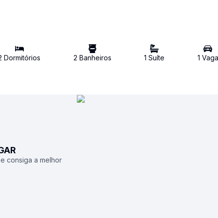
2
Dormitório
s
2
Banheiro
s
1
Suíte
1
Vag
UGAR
 e consiga a melhor