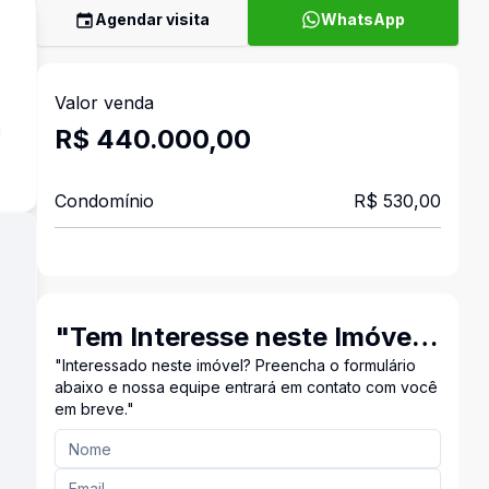
Agendar visita
WhatsApp
Valor venda
a
R$ 440.000,00
Condomínio
R$ 530,00
"Tem Interesse neste Imóvel?
Entre em Contato Conosco!"
"Interessado neste imóvel? Preencha o formulário
abaixo e nossa equipe entrará em contato com você
em breve."