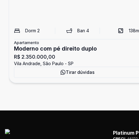
Dorm
2
Ban
4
138
m
Apartamento
Moderno com pé direito duplo
R$ 2.350.000,00
Vila Andrade, São Paulo - SP
Tirar dúvidas
Platinum P
CRECI:
46122 