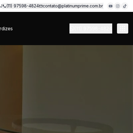
 J
(11) 97598-4824
contato@platinumprime.com.br
dizes
(11) 97598-4824