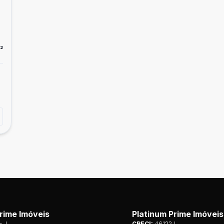
²
rime Imóveis
Platinum Prime Imóveis
- J
CRECI:
46122J