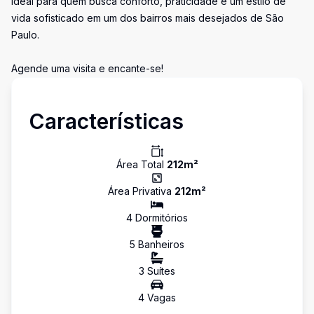
Ideal para quem busca conforto, praticidade e um estilo de
vida sofisticado em um dos bairros mais desejados de São
Paulo.
Agende uma visita e encante-se!
Características
Área Total
212
m²
Área Privativa
212
m²
4
Dormitório
s
5
Banheiro
s
3
Suíte
s
4
Vaga
s