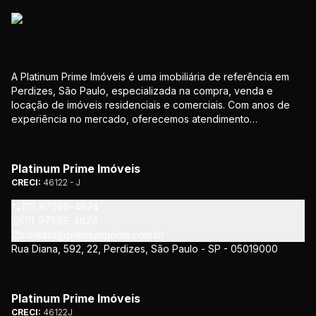
A Platinum Prime Imóveis é uma imobiliária de referência em
Perdizes, São Paulo, especializada na compra, venda e
locação de imóveis residenciais e comerciais. Com anos de
experiência no mercado, oferecemos atendimento
personalizado e soluções que atendem às necessidades de
nossos clientes. Nosso compromisso é proporcionar
segurança e confiança em todas as etapas da negociação.
Platinum Prime Imóveis
CRECI:
46122 - J
(11) 97598-4824
(11) 97598-4824
contato@platinumprime.com.br
Rua Diana, 592, 22, Perdizes, São Paulo - SP - 05019000
Platinum Prime Imóveis
CRECI:
46122J