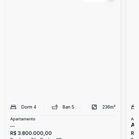
Dorm
4
Ban
5
236
m²
Apartamento
Apa
...
Ap
R$ 3.800.000,00
R$
co