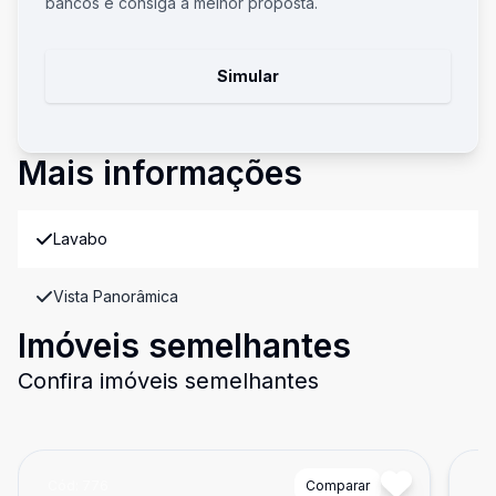
bancos e consiga a melhor proposta.
Simular
Mais informações
Lavabo
Vista Panorâmica
Imóveis semelhantes
Confira imóveis semelhantes
Cód:
776
Comparar
Có