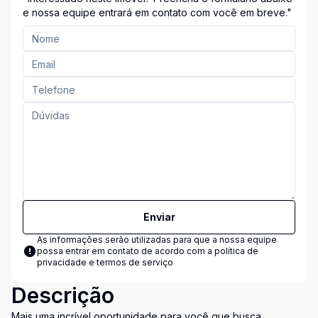
Entre em Contato Conosco!"
e nossa equipe entrará em contato com você em breve."
Enviar
As informações serão utilizadas para que a nossa equipe
possa entrar em contato de acordo com a
política de
privacidade e termos de serviço
Descrição
Mais uma incrível oportunidade para você que busca