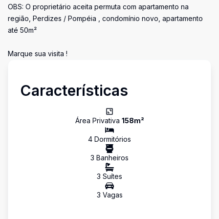
OBS: O proprietário aceita permuta com apartamento na
região, Perdizes / Pompéia , condomínio novo, apartamento
até 50m²
Marque sua visita !
Características
Área Privativa
158
m²
4
Dormitório
s
3
Banheiro
s
3
Suíte
s
3
Vaga
s