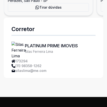
Perdizes, São Paulo - SP
Per
va
Tirar dúvidas
Ca
Corretor
PLATINUM PRIME IMOVEIS
Silas Ferreira Lima
173294
(11) 98358-1262
silaslima@me.com