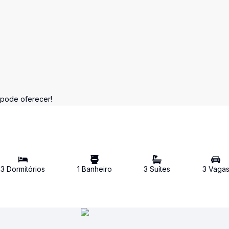
 pode oferecer!
3
Dormitório
s
1
Banheiro
3
Suíte
s
3
Vaga