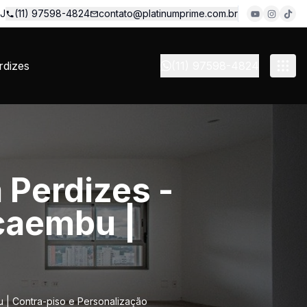
 J
(11) 97598-4824
contato@platinumprime.com.br
dizes
(11) 97598-4824
 Perdizes -
acaembu |
u | Contra-piso e Personalização