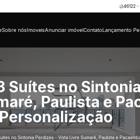
46122 -
e
Sobre nós
Imoveis
Anunciar imóvel
Contato
Lançamento Per
 Suítes no Sintonia
maré, Paulista e P
 Personalização
ítes no Sintonia Perdizes - Vista Livre Sumaré, Paulista e Pacaemb