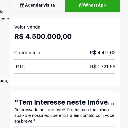
Agendar visita
WhatsApp
de
aço e
Valor venda
R$ 4.500.000,00
Condomínio
R$ 4.411,62
IPTU
R$ 1.721,66
dade,
"Tem Interesse neste Imóvel?
Entre em Contato Conosco!"
"Interessado neste imóvel? Preencha o formulário
abaixo e nossa equipe entrará em contato com você
em breve."