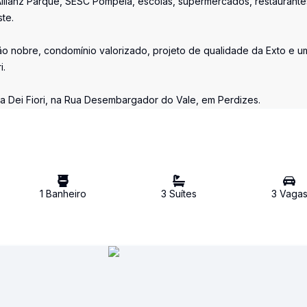
llianz Parque, SESC Pompeia, escolas, supermercados, restaurante
te.
ão nobre, condomínio valorizado, projeto de qualidade da Exto e u
i.
la Dei Fiori, na Rua Desembargador do Vale, em Perdizes.
1
Banheiro
3
Suíte
s
3
Vaga