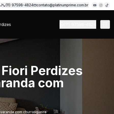
 J
(11) 97598-4824
contato@platinumprime.com.br
dizes
(11) 97598-4824
Fiori Perdizes
varanda com
e varanda com churrasqueira