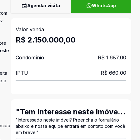
Agendar visita
WhatsApp
 com
s-
Valor venda
R$ 2.150.000,00
bre
Oeste
Condomínio
R$ 1.687,00
IPTU
R$ 660,00
eita
e e
"Tem Interesse neste Imóvel?
Entre em Contato Conosco!"
"Interessado neste imóvel? Preencha o formulário
ecido
abaixo e nossa equipe entrará em contato com você
em breve."