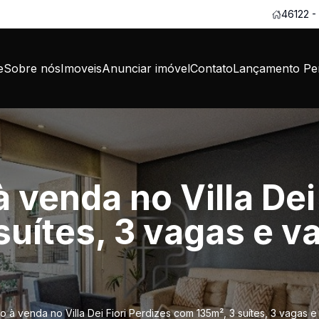
46122 -
e
Sobre nós
Imoveis
Anunciar imóvel
Contato
Lançamento Per
venda no Villa Dei 
suítes, 3 vagas e 
 à venda no Villa Dei Fiori Perdizes com 135m², 3 suítes, 3 vagas 