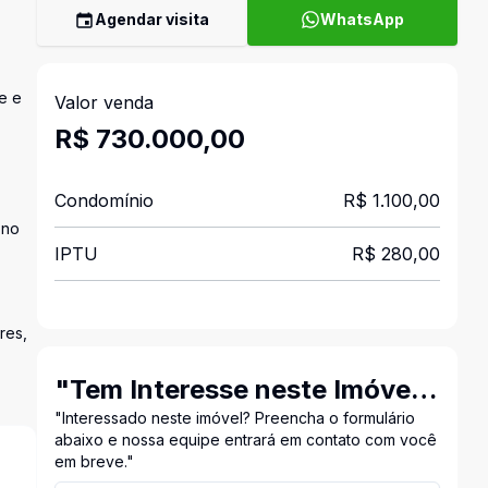
Agendar visita
WhatsApp
e e
Valor venda
R$ 730.000,00
Condomínio
R$ 1.100,00
 no
IPTU
R$ 280,00
res,
"Tem Interesse neste Imóvel?
Entre em Contato Conosco!"
"Interessado neste imóvel? Preencha o formulário
abaixo e nossa equipe entrará em contato com você
em breve."