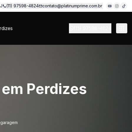
 J
(11) 97598-4824
contato@platinumprime.com.br
dizes
(11) 97598-4824
 em Perdizes
e garagem