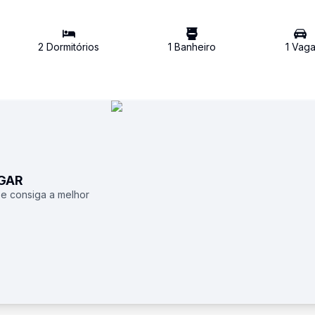
2
Dormitório
s
1
Banheiro
1
Vag
UGAR
 e consiga a melhor