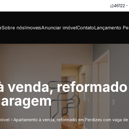
46122 -
e
Sobre nós
Imoveis
Anunciar imóvel
Contato
Lançamento Per
 venda, reformado
garagem
móvel
Apartamento à venda, reformado em Perdizes com vaga d