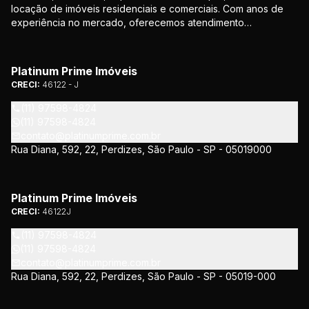
locação de imóveis residenciais e comerciais. Com anos de
experiência no mercado, oferecemos atendimento
personalizado e soluções que atendem às necessidades de
nossos clientes. Nosso compromisso é proporcionar
segurança e confiança em todas as etapas da negociação.
Platinum Prime Imóveis
CRECI:
46122 - J
(11) 97598-4824
(11) 97598-4824
contato@platinumprime.com.br
Rua Diana, 592, 22, Perdizes, São Paulo - SP - 05019000
Platinum Prime Imóveis
CRECI:
46122J
(11) 97598-4824
(11) 97598-4824
contato@platinumprime.com.br
Rua Diana, 592, 22, Perdizes, São Paulo - SP - 05019-000