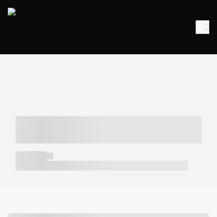
----- ----- -- ------ ---- ---- -- ----- -----
----- --- ------
----- -----
----- ----- -- ------ ---- ---- -- ----- ----- ----- --- ------