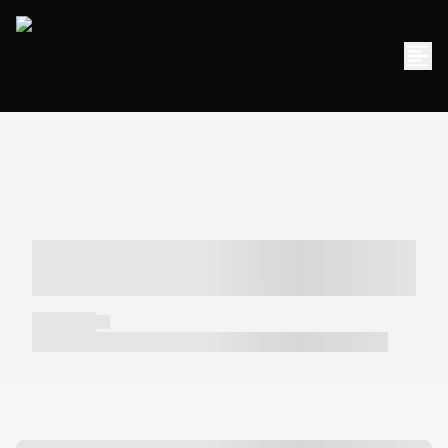
----- ----- -- ------ ---- ---- -- ----- -----
----- --- ------
----- -----
----- ----- -- ------ ---- ---- -- ----- ----- ----- --- ------