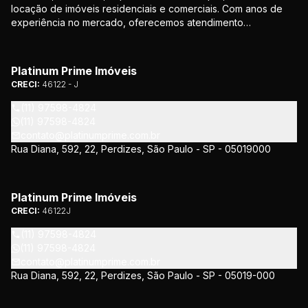
locação de imóveis residenciais e comerciais. Com anos de
experiência no mercado, oferecemos atendimento
personalizado e soluções que atendem às necessidades de
nossos clientes. Nosso compromisso é proporcionar
segurança e confiança em todas as etapas da negociação.
Platinum Prime Imóveis
CRECI:
46122 - J
(11) 97598-4824
(11) 97598-4824
contato@platinumprime.com.br
Rua Diana, 592, 22, Perdizes, São Paulo - SP - 05019000
Platinum Prime Imóveis
CRECI:
46122J
(11) 97598-4824
(11) 97598-4824
contato@platinumprime.com.br
Rua Diana, 592, 22, Perdizes, São Paulo - SP - 05019-000