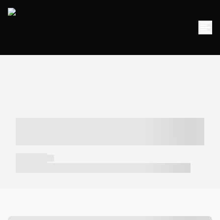
----- ----- -- ------ ---- ---- -- ----- -----
----- --- ------
----- -----
----- ----- -- ------ ---- ---- -- ----- ----- ----- --- ------