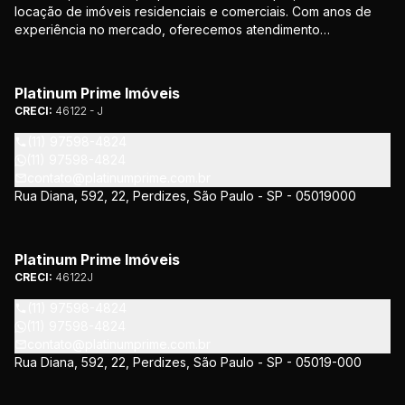
locação de imóveis residenciais e comerciais. Com anos de
experiência no mercado, oferecemos atendimento
personalizado e soluções que atendem às necessidades de
nossos clientes. Nosso compromisso é proporcionar
segurança e confiança em todas as etapas da negociação.
Platinum Prime Imóveis
CRECI:
46122 - J
(11) 97598-4824
(11) 97598-4824
contato@platinumprime.com.br
Rua Diana, 592, 22, Perdizes, São Paulo - SP - 05019000
Platinum Prime Imóveis
CRECI:
46122J
(11) 97598-4824
(11) 97598-4824
contato@platinumprime.com.br
Rua Diana, 592, 22, Perdizes, São Paulo - SP - 05019-000