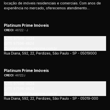
locação de imóveis residenciais e comerciais. Com anos de
experiência no mercado, oferecemos atendimento
personalizado e soluções que atendem às necessidades de
nossos clientes. Nosso compromisso é proporcionar
segurança e confiança em todas as etapas da negociação.
Platinum Prime Imóveis
CRECI:
46122 - J
(11) 97598-4824
(11) 97598-4824
contato@platinumprime.com.br
Rua Diana, 592, 22, Perdizes, São Paulo - SP - 05019000
Platinum Prime Imóveis
CRECI:
46122J
(11) 97598-4824
(11) 97598-4824
contato@platinumprime.com.br
Rua Diana, 592, 22, Perdizes, São Paulo - SP - 05019-000