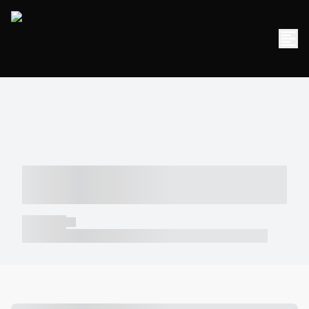
----- ----- -- ------ ---- ---- -- ----- -----
----- --- ------
----- -----
----- ----- -- ------ ---- ---- -- ----- ----- ----- --- ------