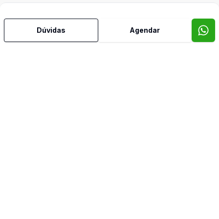
Dúvidas
Agendar
Imóveis semelhantes
Confira imóveis semelhantes
Cód:
14
Comparar