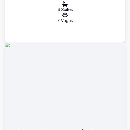
4
Suíte
s
7
Vaga
s