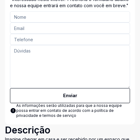
Entre em Contato Conosco!"
e nossa equipe entrará em contato com você em breve."
Enviar
As informações serão utilizadas para que a nossa equipe
possa entrar em contato de acordo com a
política de
privacidade e termos de serviço
Descrição
Imagine chegar em casa e ser recebido por um espaço que