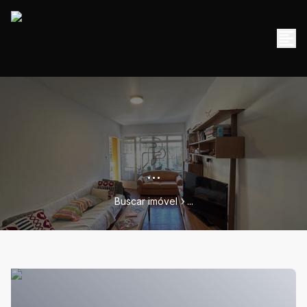
...
Buscar imóvel
...