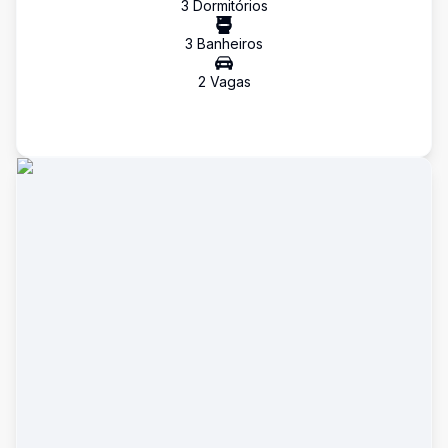
3
Dormitório
s
3
Banheiro
s
2
Vaga
s