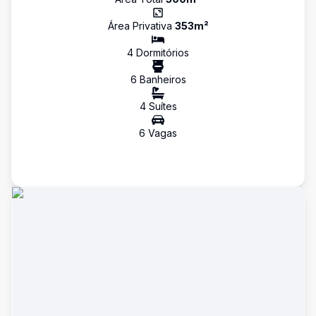
Área Privativa
353
m²
4
Dormitório
s
6
Banheiro
s
4
Suíte
s
6
Vaga
s