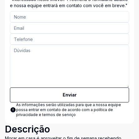
Entre em Contato Conosco!"
e nossa equipe entrará em contato com você em breve."
Enviar
As informações serão utilizadas para que a nossa equipe
possa entrar em contato de acordo com a
política de
privacidade e termos de serviço
Descrição
Morar em casa é aproveitar o fim de semana recebendo