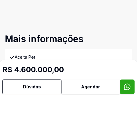
Mais informações
Aceita Pet
R$ 4.600.000,00
Água Quente
Dúvidas
Agendar
Área de Serviço
Armários Embutidos
Banheiro Social
Bar