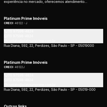
experiência no mercado, oferecemos atendimento
personalizado e soluções que atendem às necessidades de
nossos clientes. Nosso compromisso é proporcionar
segurança e confiança em todas as etapas da negociação.
Platinum Prime Imóveis
CRECI:
46122 - J
(11) 97598-4824
(11) 97598-4824
contato@platinumprime.com.br
Rua Diana, 592, 22, Perdizes, São Paulo - SP - 05019000
Platinum Prime Imóveis
CRECI:
46122J
(11) 97598-4824
(11) 97598-4824
contato@platinumprime.com.br
Rua Diana, 592, 22, Perdizes, São Paulo - SP - 05019-000
Outros links