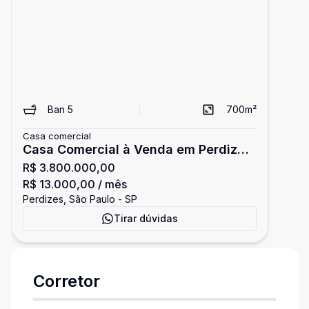
Ban
5
700
m²
Casa comercial
Casa Comercial à Venda em Perdizes
R$ 3.800.000,00
- Espaço Amplo com Terraço e
R$ 13.000,00
/ mês
Localização Privilegiada
Perdizes, São Paulo - SP
Tirar dúvidas
Corretor