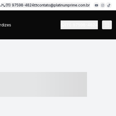
 J
(11) 97598-4824
contato@platinumprime.com.br
dizes
(11) 97598-4824
- ----- ----- --