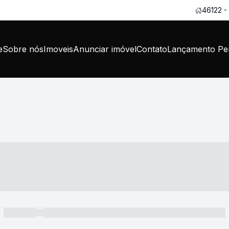
46122 -
e
Sobre nós
Imoveis
Anunciar imóvel
Contato
Lançamento Per
----- ---- ---- -- ----
----- -----
----- ----- -- ------ ---- ---- -- ----- ----- ----- --- ------