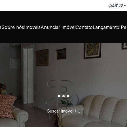
46122 -
e
Sobre nós
Imoveis
Anunciar imóvel
Contato
Lançamento Per
...
Buscar imóvel
...