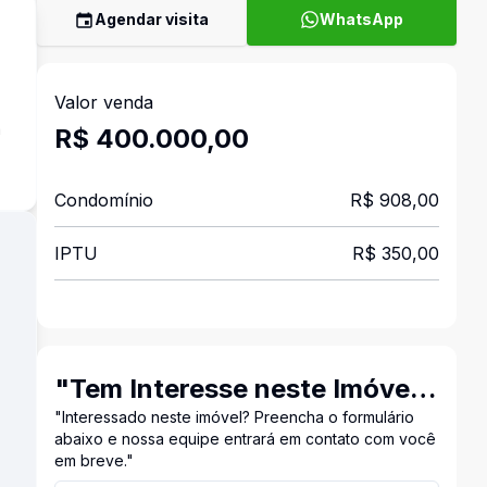
Agendar visita
WhatsApp
Valor venda
a
R$ 400.000,00
Condomínio
R$ 908,00
IPTU
R$ 350,00
"Tem Interesse neste Imóvel?
Entre em Contato Conosco!"
"Interessado neste imóvel? Preencha o formulário
abaixo e nossa equipe entrará em contato com você
em breve."