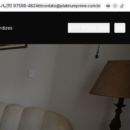
 J
(11) 97598-4824
contato@platinumprime.com.br
dizes
(11) 97598-4824