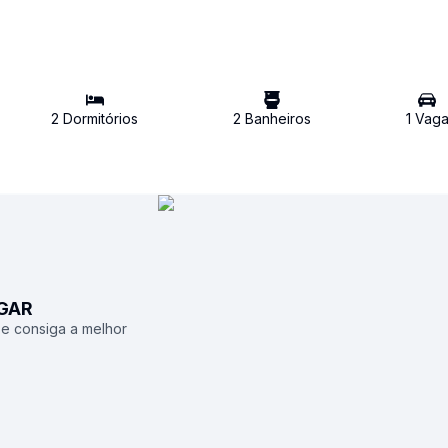
2
Dormitório
s
2
Banheiro
s
1
Vag
UGAR
 e consiga a melhor