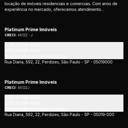
locação de imóveis residenciais e comerciais. Com anos de
experiência no mercado, oferecemos atendimento
personalizado e soluções que atendem às necessidades de
nossos clientes. Nosso compromisso é proporcionar
segurança e confiança em todas as etapas da negociação.
Platinum Prime Imóveis
CRECI:
46122 - J
(11) 97598-4824
(11) 97598-4824
contato@platinumprime.com.br
Rua Diana, 592, 22, Perdizes, São Paulo - SP - 05019000
Platinum Prime Imóveis
CRECI:
46122J
(11) 97598-4824
(11) 97598-4824
contato@platinumprime.com.br
Rua Diana, 592, 22, Perdizes, São Paulo - SP - 05019-000