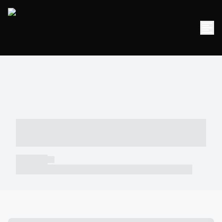
----- ----- -- ------ ---- ---- -- ----- -----
----- --- ------
----- -----
----- ----- -- ------ ---- ---- -- ----- ----- ----- --- ------