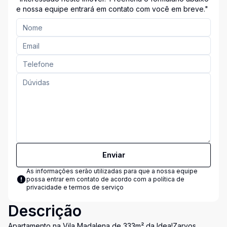
Entre em Contato Conosco!"
e nossa equipe entrará em contato com você em breve."
Enviar
As informações serão utilizadas para que a nossa equipe
possa entrar em contato de acordo com a
política de
privacidade e termos de serviço
Descrição
Apartamento na Vila Madalena de 333m² da Idea!Zarvos,