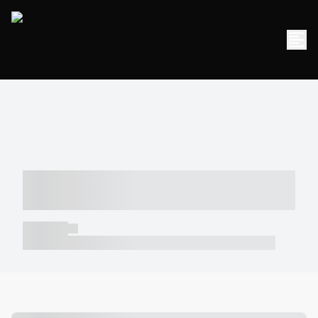
----- ----- -- ------ ---- ---- -- ----- -----
----- --- ------
----- -----
----- ----- -- ------ ---- ---- -- ----- ----- ----- --- ------