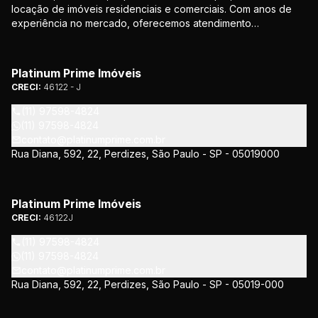
locação de imóveis residenciais e comerciais. Com anos de
experiência no mercado, oferecemos atendimento
personalizado e soluções que atendem às necessidades de
nossos clientes. Nosso compromisso é proporcionar
segurança e confiança em todas as etapas da negociação.
Platinum Prime Imóveis
CRECI:
46122 - J
(11) 97598-4824
(11) 97598-4824
contato@platinumprime.com.br
Rua Diana, 592, 22, Perdizes, São Paulo - SP - 05019000
Platinum Prime Imóveis
CRECI:
46122J
(11) 97598-4824
(11) 97598-4824
contato@platinumprime.com.br
Rua Diana, 592, 22, Perdizes, São Paulo - SP - 05019-000