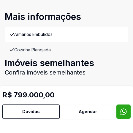
Mais informações
Armários Embutidos
Cozinha Planejada
Imóveis semelhantes
Confira imóveis semelhantes
R$ 799.000,00
Cód:
271
Comparar
Có
Dúvidas
Agendar