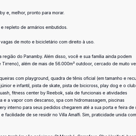
 e, melhor, pronto para morar.
 e repleto de armários embutidos.
agas de moto e bicicletário com direito à uso.
da região do Panamby. Além disso, você e sua família ainda podem
be Tirreno), além de mais de 56.000m² outdoor, cercado de muito ve
squeiras com playground, quadra de tênis oficial (em tamanho e rec
únior e infantil, pista de skate, pista de bicicross, play dog e o club
ash, fitness center by Reebok, sala de funcionais e atividades
eca e a vapor com descanso, spa com hidromassagem, piscinas
elivery interno para seus pedidos chegarem até a sua porta e feira de 
 facilidade de se residir no Villa Amalfi. Sim, praticidade unida co