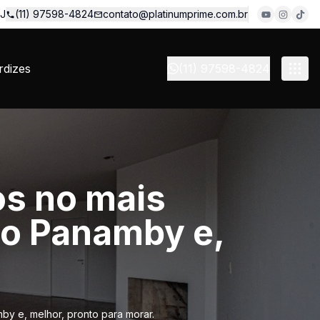
 J
(11) 97598-4824
contato@platinumprime.com.br
dizes
(11) 97598-4824
s no mais
do Panamby e,
y e, melhor, pronto para morar.