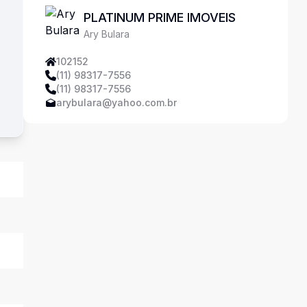
PLATINUM PRIME IMOVEIS
Ary Bulara
102152
(11) 98317-7556
(11) 98317-7556
arybulara@yahoo.com.br