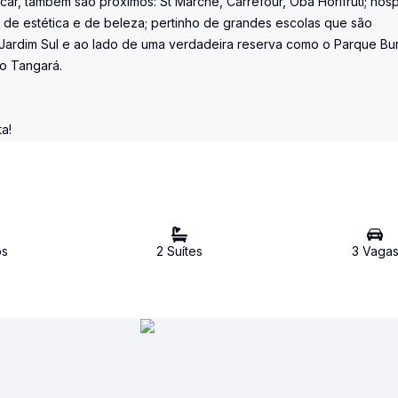
r, também são próximos: St Marché, Carrefour, Oba Horifruti; hospi
es de estética e de beleza; pertinho de grandes escolas que são
Jardim Sul e ao lado de uma verdadeira reserva como o Parque Bur
io Tangará.
a!
o
s
2
Suíte
s
3
Vaga