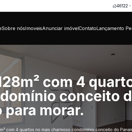
46122 -
e
Sobre nós
Imoveis
Anunciar imóvel
Contato
Lançamento Per
128m² com 4 quarto
domínio conceito 
 para morar.
m² com 4 quartos no mais charmoso condomínio conceito do Panamb