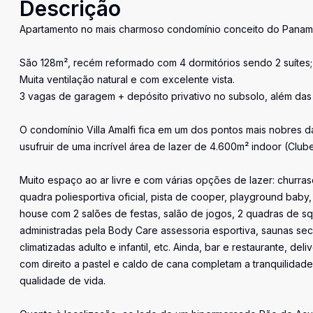
Descrição
Apartamento no mais charmoso condomínio conceito do Panamby
São 128m², recém reformado com 4 dormitórios sendo 2 suítes;
Muita ventilação natural e com excelente vista.
3 vagas de garagem + depósito privativo no subsolo, além das v
O condomínio Villa Amalfi fica em um dos pontos mais nobres 
usufruir de uma incrível área de lazer de 4.600m² indoor (Clu
Muito espaço ao ar livre e com várias opções de lazer: churra
quadra poliesportiva oficial, pista de cooper, playground baby, j
house com 2 salões de festas, salão de jogos, 2 quadras de squ
administradas pela Body Care assessoria esportiva, saunas s
climatizadas adulto e infantil, etc. Ainda, bar e restaurante, d
com direito a pastel e caldo de cana completam a tranquilidade e
qualidade de vida.