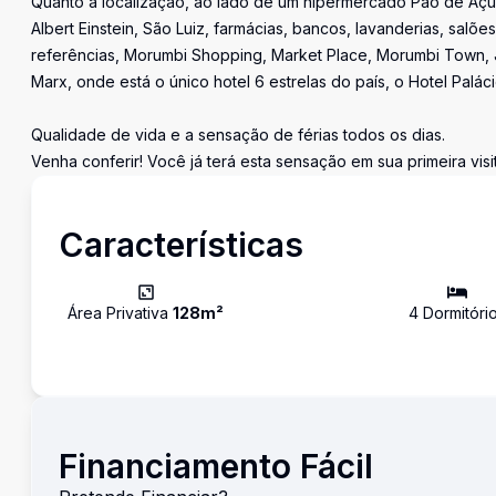
Quanto à localização, ao lado de um hipermercado Pão de Açuca
Albert Einstein, São Luiz, farmácias, bancos, lavanderias, salõ
referências, Morumbi Shopping, Market Place, Morumbi Town, 
Marx, onde está o único hotel 6 estrelas do país, o Hotel Palác
Qualidade de vida e a sensação de férias todos os dias.
Venha conferir! Você já terá esta sensação em sua primeira visit
Características
Área Privativa
128
m²
4
Dormitóri
Financiamento Fácil