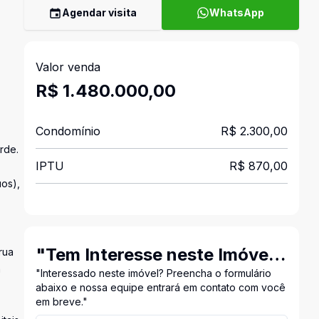
Agendar visita
WhatsApp
Valor venda
R$ 1.480.000,00
Condomínio
R$ 2.300,00
rde.
IPTU
R$ 870,00
uos),
"Tem Interesse neste Imóvel?
rua
m
Entre em Contato Conosco!"
"Interessado neste imóvel? Preencha o formulário
abaixo e nossa equipe entrará em contato com você
em breve."