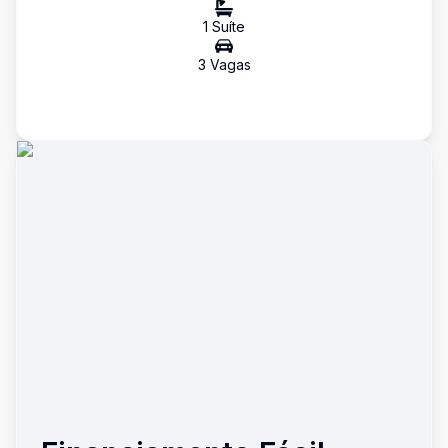
1
Suíte
3
Vaga
s