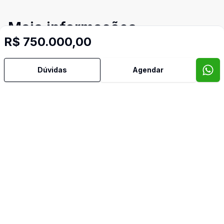
Mais informações
R$ 750.000,00
Aceita Pet
Dúvidas
Agendar
Água Quente
Área de Serviço
Banheiro Social
Cozinha
Cozinha Planejada
Imóveis semelhantes