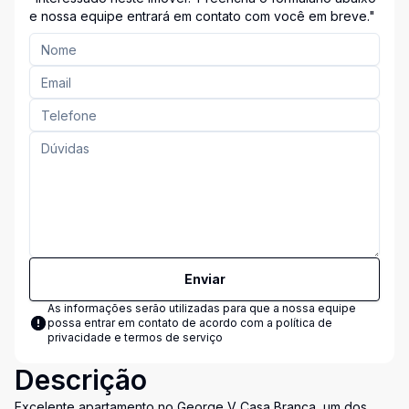
Entre em Contato Conosco!"
e nossa equipe entrará em contato com você em breve."
Enviar
As informações serão utilizadas para que a nossa equipe
possa entrar em contato de acordo com a
política de
privacidade e termos de serviço
Descrição
Excelente apartamento no George V Casa Branca, um dos