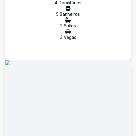
4
Dormitório
s
5
Banheiro
s
2
Suíte
s
3
Vaga
s