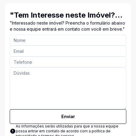
"Tem Interesse neste Imóvel?
Entre em Contato Conosco!"
"Interessado neste imóvel? Preencha o formulário abaixo
e nossa equipe entrará em contato com você em breve."
Enviar
As informações serão utilizadas para que a nossa equipe
possa entrar em contato de acordo com a
política de
privacidade e termos de serviço